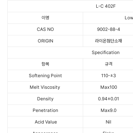
L-C 402F
이명
Low
CAS NO
9002-88-4
ORIGIN
라이온첨단소재
Specification
항목
규격
Softening Point
110-±3
Melt Viscosity
Max100
Density
0.94±0.01
Penetration
Max9.0
Acid Value
Nil