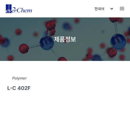
Skip
Me
to
content
제품정보
Polymer
L-C 402F